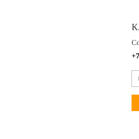
К
Со
+7