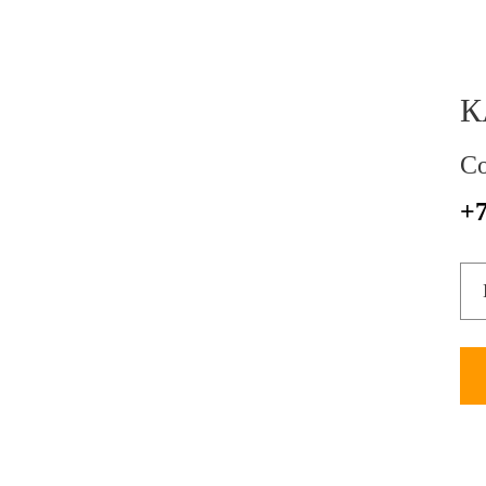
К
Со
+7