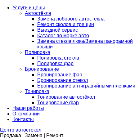
Услуги и цены
Автостёкла
Замена лобового автостекла
Ремонт сколов и трещин
Выездной сервис
Каталог по марке авто
Замена стекла люка/Замена панорамной
крыши
Полировка
Полировка стекла
Полировка фар
Бронирование
Бронирование фар
Бронирование стекол
Бронирование антигравийными пленками
Тонировка
Тонирование автостёкол
Тонирование фар
Наши работы
О компании
Контакты
Центр
автостекол
Продажа | Замена | Ремонт